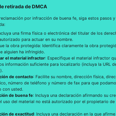
 de retirada de DMCA
eclamación por infracción de buena fe, siga estos pasos y f
da:
Incluya una firma física o electrónica del titular de los dere
autorizado para actuar en su nombre.
que la obra protegida: Identifica claramente la obra proteg
e alguien ha infringido.
car el material infractor
: Especifique el material infractor q
nos información suficiente para localizarlo (incluya la URL d
).
ción de contacto
: Facilite su nombre, dirección física, dir
nico, número de teléfono y número de fax para que podam
o con usted.
ción de buena fe
: Incluya una declaración afirmando su cr
l uso del material no está autorizado por el propietario de
ción de exactitud
: Incluya una declaración en la que afirme