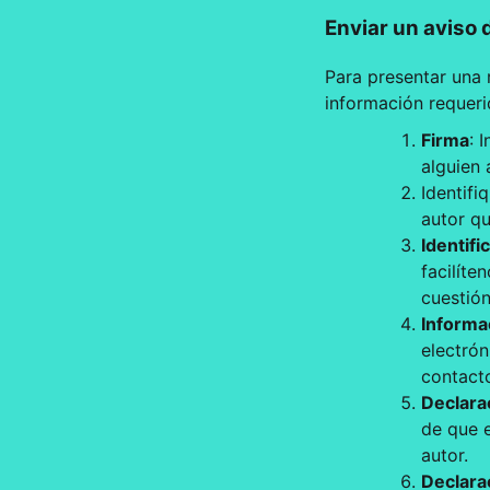
Enviar un aviso
Para presentar una r
información requeri
Firma
: 
alguien 
Identifi
autor qu
Identifi
facilíte
cuestión
Informa
electró
contact
Declara
de que e
autor.
Declara