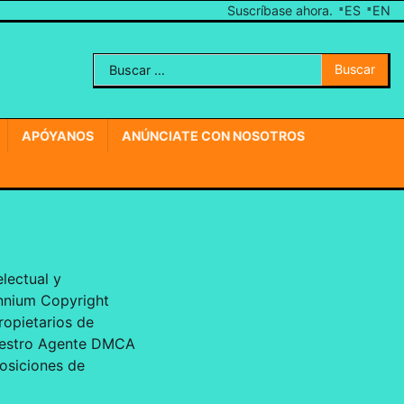
Suscríbase ahora.
ES
EN
Buscar:
Envíenos
una
nota
APÓYANOS
ANÚNCIATE CON NOSOTROS
lectual y
ennium Copyright
ropietarios de
nuestro Agente DMCA
osiciones de