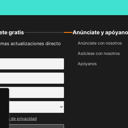
te gratis
Anúnciate y apóyan
timas actualizaciones directo
Anúnciate con nosotros
Asóciese con nosotros
Apóyanos
lítica de privacidad