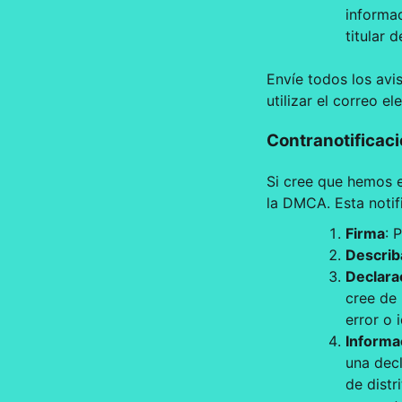
informac
titular 
Envíe todos los av
utilizar el correo e
Contranotificaci
Si cree que hemos e
la DMCA. Esta notif
Firma
: 
Describa
Declara
cree de 
error o 
Informa
una decl
de distr