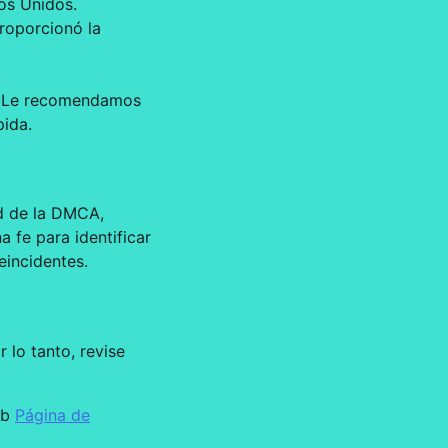
os Unidos.
proporcionó la
o. Le recomendamos
pida.
ud de la DMCA,
fe para identificar
eincidentes.
 lo tanto, revise
eb
Página de