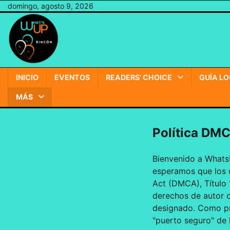
Ir
domingo, agosto 9, 2026
al
contenido
INICIO
EVENTOS
READERS’ CHOICE
GUÍA L
MÁS
Política DM
Bienvenido a Whats
esperamos que los 
Act (DMCA), Título 
derechos de autor 
designado. Como pr
"puerto seguro" de